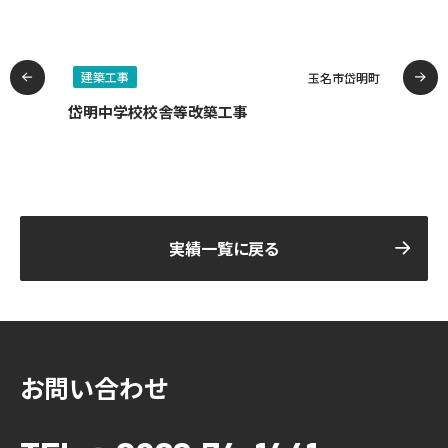
建築工事
本県
玉名市岱明町
岱明中学校校舎等改築工事
就
施工
心
建
実績一覧に戻る
お問い合わせ