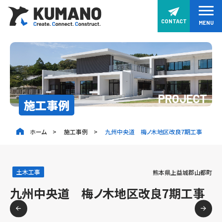
CONTACT
MENU
PROJECT
施工事例
ホーム
施工事例
九州中央道 梅ノ木地区改良7期工事
土木工事
熊本県上益城郡山都町
九州中央道 梅ノ木地区改良7期工事