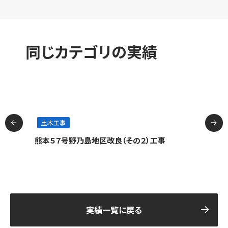
同じカテゴリの実績
土木工事
本市
熊本５７号野乃島地区改良（その２）工事
亀
技術
実績一覧に戻る